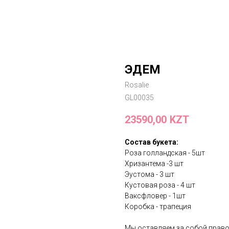
ЭДЕМ
Rosalie
GL00035
23590,00
KZT
Состав букета:
Роза голландская - 5шт
Хризантема -3 шт
Эустома - 3 шт
Кустовая роза - 4 шт
Ваксфловер - 1шт
Коробка - трапеция
Мы оставляем за собой право